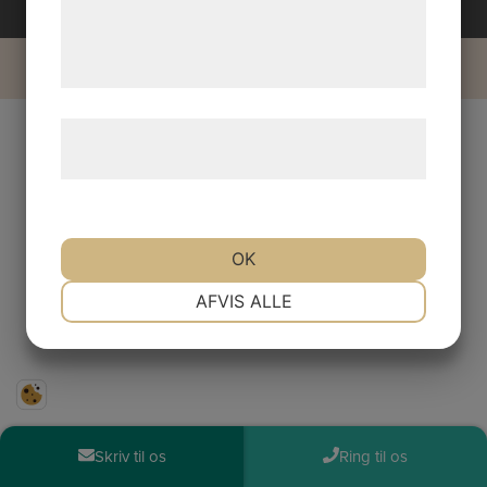
de har indsamlet gennem din brug af deres
tjenester. Ved at klikke på 'OK' giver du
samtykke til disse formål.
Læs mere om vores brug af cookies og
behandling af persondata
her
.
OK
NØDVENDIGE
PRÆFERENCER
AFVIS ALLE
MARKETING
STATISTIK
Skriv til os
Ring til os